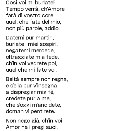
Così voi mi burlate?
Tempo verrà, ch’Amore
farà di vostro core
quel, che fate del mio,
non più parole, addio!
Datemi pur martiri,
burlate i miei sospiri,
negatemi mercede,
oltraggiate mia fede,
ch’in voi vedrete poi,
quel che mi fate voi.
Beltà sempre non regna,
e s’ella pur v’insegna
a dispregiar mia fè,
credete pur a me,
che s’oggi m’ancidete,
doman vi pentirete.
Non nego già, ch’in voi
Amor ha i pregi suoi,