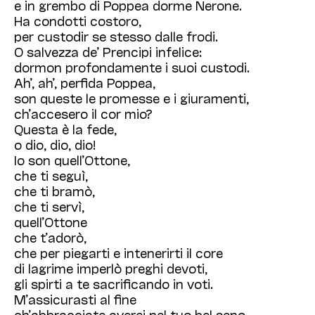
e in grembo di Poppea dorme Nerone.
Ha condotti costoro,
per custodir se stesso dalle frodi.
O salvezza de’ Prencipi infelice:
dormon profondamente i suoi custodi.
Ah’, ah’, perfida Poppea,
son queste le promesse e i giuramenti,
ch’accesero il cor mio?
Questa è la fede,
o dio, dio, dio!
Io son quell’Ottone,
che ti seguì,
che ti bramò,
che ti servì,
quell’Ottone
che t’adorò,
che per piegarti e intenerirti il core
di lagrime imperlò preghi devoti,
gli spirti a te sacrificando in voti.
M’assicurasti al fine
ch’abbracciate averei nel tuo bel seno