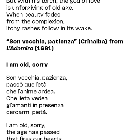
But with his torch, the god of love
is unforgiving of old age.
When beauty fades
from the complexion,
itchy rashes follow in its wake.
“Son vecchia, patienza” (Crinalba) from
L’Adamiro
(1681)
I am old, sorry
Son vecchia, pazienza,
passò quell’età
che l’anime ardea.
Che lieta vedea
gl’amanti in presenza
cercarmi pietà.
I am old, sorry,
the age has passed
that fires our hearts.