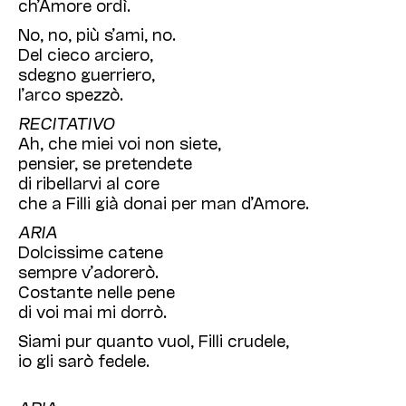
ch’Amore ordì.
No, no, più s’ami, no.
Del cieco arciero,
sdegno guerriero,
l’arco spezzò.
RECITATIVO
Ah, che miei voi non siete,
pensier, se pretendete
di ribellarvi al core
che a Filli già donai per man d’Amore.
ARIA
Dolcissime catene
sempre v’adorerò.
Costante nelle pene
di voi mai mi dorrò.
Siami pur quanto vuol, Filli crudele,
io gli sarò fedele.