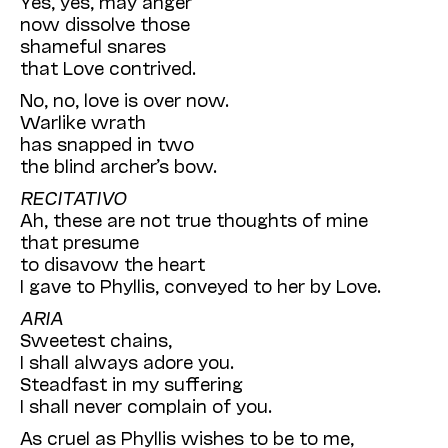
Yes, yes, may anger
now dissolve those
shameful snares
that Love contrived.
No, no, love is over now.
Warlike wrath
has snapped in two
the blind archer’s bow.
RECITATIVO
Ah, these are not true thoughts of mine
that presume
to disavow the heart
I gave to Phyllis, conveyed to her by Love.
ARIA
Sweetest chains,
I shall always adore you.
Steadfast in my suffering
I shall never complain of you.
As cruel as Phyllis wishes to be to me,