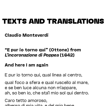
TEXTS AND TRANSLATIONS
Claudio Monteverdi
“E pur io torno qui” (Ottone) from
L’incoronazione di Poppea
(1642)
And here I am again
E pur io torno qui, qual linea al centro,
qual foco a sfera e qual ruscello al mare,
e se ben luce alcuna non m’appare,
ah, so ben io, che sta’l mio sol qui dentro.
Caro tetto amoroso,
albergo di mia vita, e del mio bene,