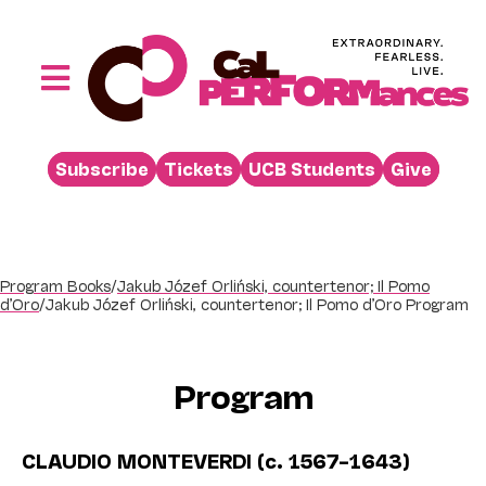
Skip
to
content
Toggle
Navigation
Performances
Subscribe
Tickets
UCB Students
Give
Buy
Visit
Support
Program Books
/
Jakub Józef Orliński, countertenor; Il Pomo
d’Oro
/
Jakub Józef Orliński, countertenor; Il Pomo d’Oro Program
Learn
About
Program
Venue Rental
Beyond the Stage
CLAUDIO MONTEVERDI (c. 1567–1643)