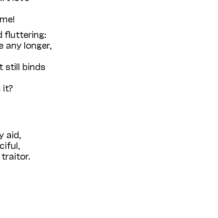
 me!
 fluttering:
 any longer,
still binds
 it?
 aid,
iful,
traitor.