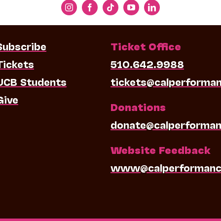
Subscribe
Ticket Office
Tickets
510.642.9988
UCB Students
tickets@calperforma
Give
Donations
donate@calperforman
Website Feedback
www@calperformanc