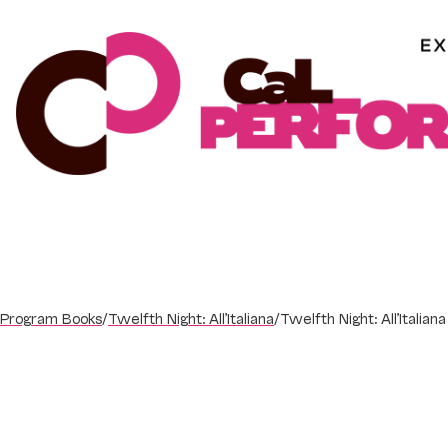
Skip
to
content
Program Books
/
Twelfth Night: All’Italiana
/
Twelfth Night: All’Italian