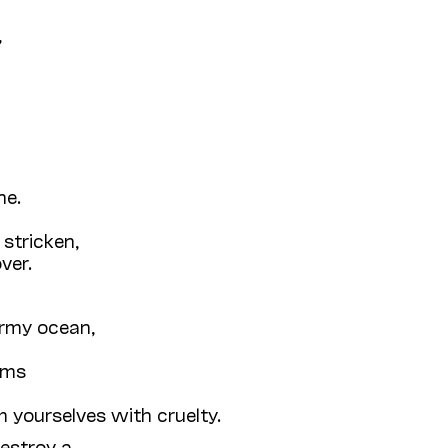
,
ne.
 stricken,
ver.
ormy ocean,
sms
 yourselves with cruelty.
destroy a