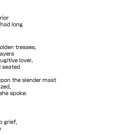
rior
 had long
golden tresses,
rayers
gitive lover,
d seated
upon the slender mast
zed,
she spoke:
 grief,
e