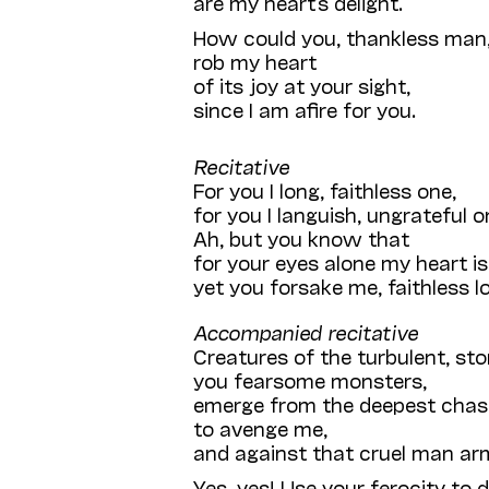
are my heart’s delight.
How could you, thankless man
rob my heart
of its joy at your sight,
since I am afire for you.
Recitative
For you I long, faithless one,
for you I languish, ungrateful o
Ah, but you know that
for your eyes alone my heart is
yet you forsake me, faithless lo
Accompanied recitative
Creatures of the turbulent, st
you fearsome monsters,
emerge from the deepest cha
to avenge me,
and against that cruel man arm
Yes, yes! Use your ferocity to 