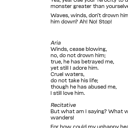
monster greater than yourselv
Waves, winds, don’t drown him
him down? Ah! No! Stop!
Aria
Winds, cease blowing,
no, do not drown him;
true, he has betrayed me,
yet still I adore him.
Cruel waters,
do not take his life;
though he has abused me,
I still love him.
Recitative
But what am I saying? What w
wanders!
For how could my unhappy hea