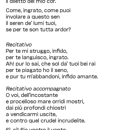
il diletto del mio cor.
Come, ingrato, come puoi
involare a questo sen
il seren de’ lumi tuoi,
se per te son tutta ardor?
Recitativo
Per te mi struggo, infido,
per te languisco, ingrato.
Ah! pur lo sai, che sol da’ tuoi bei rai
per te piagato ho il seno,
e pur tu m’abbandoni, infido amante.
Recitativo accompagnato
O voi, dell’incostante
e procelloso mare orridi mostri,
dai più profondi chiostri
a vendicarmi uscite,
e contro quel crudel incrudelite.
Sì, sì! Sia vostro il vanto,