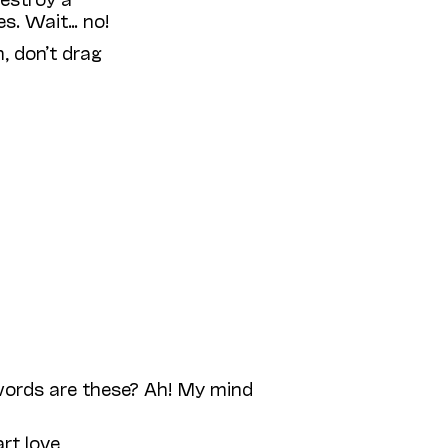
es. Wait… no!
, don’t drag
ords are these? Ah! My mind
rt love